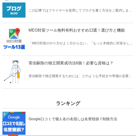
この記事ではフライヤーを使用してブログを書く方法をご案内しま
す。
MEO対策ツール無料有料おすすめ13選！選び方と機能
「MEO対策のやり方がよく分からない」「もっと本格的に対策をした
い」などの課題があれば、MEO対策ツールを導入するのも一つの手で
す。今回は、おすすめのMEO対策ツールを無料・有料に分けてご紹介
します。
害虫駆除の独立開業成功法6個！必要な資格は？
害虫駆除で独立開業するためには、どのような手続きや準備が必要な
のでしょうか。また、害虫駆除に関連する資格にはどのようなものが
あるのでしょうか。独立開業して成功する方法についても解説しま
す。
ランキング
1
Google口コミで個人名の名指しは名誉毀損？削除方法