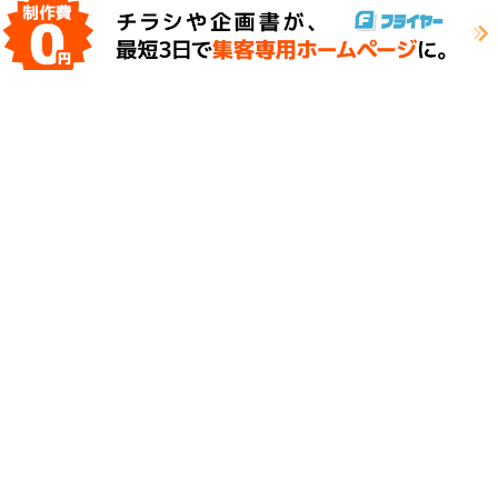
2
特殊清掃員に向いてる人の特徴7個！きつい・給料安い？
3
Google口コミで誰が書いたか個人特定する方法
4
Google口コミで身バレする？身バレ防止対策5個
5
Google口コミで自作自演はバレない？見分け方・通報
>>総合人気ランキング